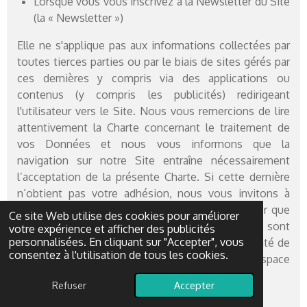
Lorsque vous vous inscrivez à la Newsletter du Site
(la « Newsletter »)
Elle ne s'applique pas aux informations collectées par
toutes tierces parties ou par le biais de sites gérés par
ces dernières y compris via des applications ou
contenus (y compris les publicités) redirigeant
l'utilisateur vers le Site. Nous vous remercions de lire
attentivement la Charte concernant le traitement de
vos Données et nous vous informons que la
navigation sur notre Site entraîne nécessairement
l’acceptation de la présente Charte. Si cette dernière
n’obtient pas votre adhésion, nous vous invitons à
quitter notre Site. Il vous appartient de contrôler que
Ce site Web utilise des cookies pour améliorer
les Données communiquées à Scrapistelle.net sont
votre expérience et afficher des publicités
personnalisées. En cliquant sur "Accepter", vous
conformes. Le cas échéant, vous avez la possibilité de
consentez à l'utilisation de tous les cookies.
les corriger et de les mettre à jour depuis votre espace
"Mon compte"
Refuser
Accepter