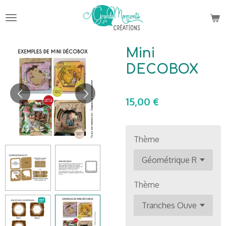
Passer
au
contenu
principal
Mini
DECOBOX
15,00 €
Thème
Thème