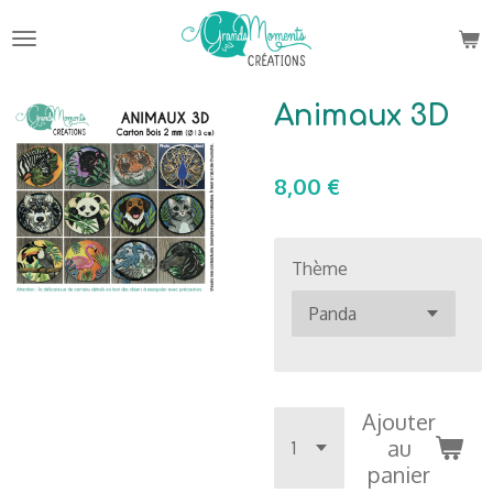
Passer
au
contenu
principal
Animaux 3D
8,00 €
Thème
Ajouter
au
panier