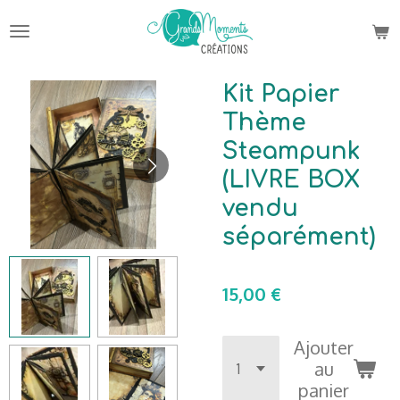
Passer
au
contenu
principal
Kit Papier
Thème
Steampunk
(LIVRE BOX
vendu
séparément)
15,00 €
Ajouter
au
panier