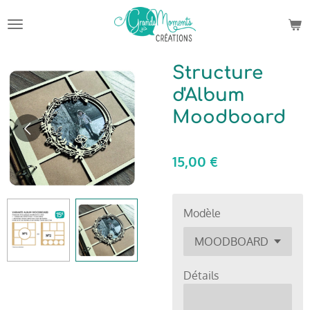
Passer
au
contenu
principal
Structure
d'Album
Moodboard
15,00 €
Modèle
Détails